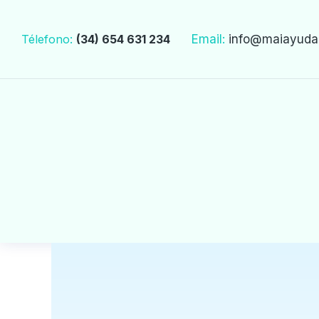
Télefono:
(34) 654 631 234
Email:
info
@maiayuda