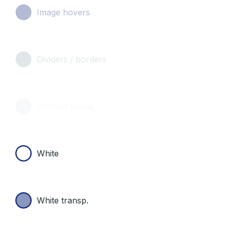
Image hovers
Dividers / borders
Content boxes
White
White transp.