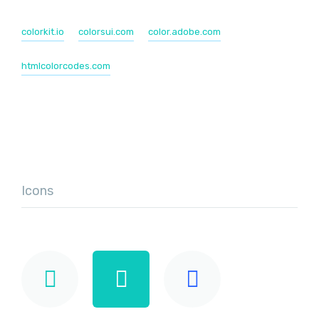
colorkit.io
colorsui.com
color.adobe.com
htmlcolorcodes.com
Icons