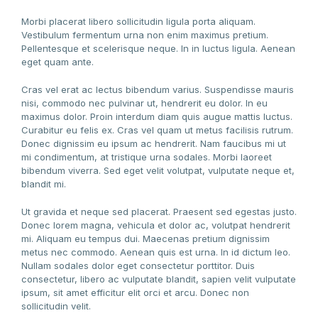
Morbi placerat libero sollicitudin ligula porta aliquam.
Vestibulum fermentum urna non enim maximus pretium.
Pellentesque et scelerisque neque. In in luctus ligula. Aenean
eget quam ante.
Cras vel erat ac lectus bibendum varius. Suspendisse mauris
nisi, commodo nec pulvinar ut, hendrerit eu dolor. In eu
maximus dolor. Proin interdum diam quis augue mattis luctus.
Curabitur eu felis ex. Cras vel quam ut metus facilisis rutrum.
Donec dignissim eu ipsum ac hendrerit. Nam faucibus mi ut
mi condimentum, at tristique urna sodales. Morbi laoreet
bibendum viverra. Sed eget velit volutpat, vulputate neque et,
blandit mi.
Ut gravida et neque sed placerat. Praesent sed egestas justo.
Donec lorem magna, vehicula et dolor ac, volutpat hendrerit
mi. Aliquam eu tempus dui. Maecenas pretium dignissim
metus nec commodo. Aenean quis est urna. In id dictum leo.
Nullam sodales dolor eget consectetur porttitor. Duis
consectetur, libero ac vulputate blandit, sapien velit vulputate
ipsum, sit amet efficitur elit orci et arcu. Donec non
sollicitudin velit.